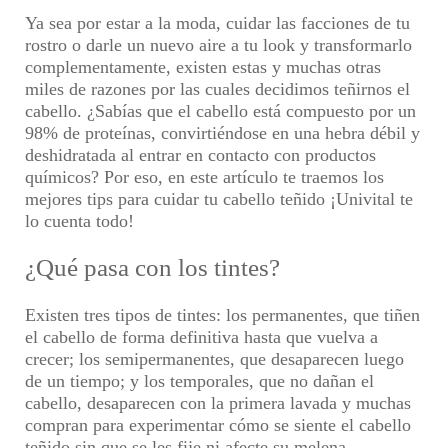
Ya sea por estar a la moda, cuidar las facciones de tu
rostro o darle un nuevo aire a tu look y transformarlo
complementamente, existen estas y muchas otras
miles de razones por las cuales decidimos teñirnos el
cabello. ¿Sabías que el cabello está compuesto por un
98% de proteínas, convirtiéndose en una hebra débil y
deshidratada al entrar en contacto con productos
químicos? Por eso, en este artículo te traemos los
mejores
tips para cuidar tu cabello teñido ¡Univital te
lo cuenta todo!
¿Qué pasa con los tintes?
Existen tres tipos de tintes:
los permanentes
, que tiñen
el cabello de forma definitiva hasta que vuelva a
crecer;
los semipermanentes
, que desaparecen luego
de un tiempo; y
los temporales
, que no dañan el
cabello, desaparecen con la primera lavada y muchas
compran para experimentar cómo se siente el cabello
teñido sin que se les fije ni afecte su melena.