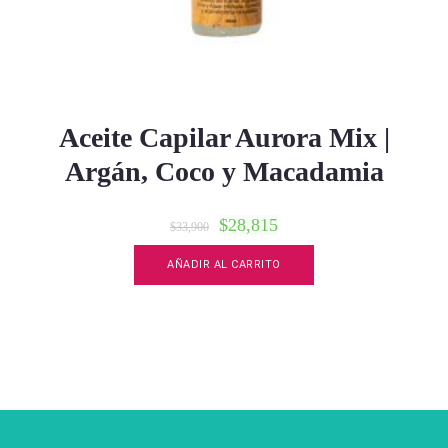
Aceite Capilar Aurora Mix |
Argán, Coco y Macadamia
$
28,815
$
33,900
AÑADIR AL CARRITO