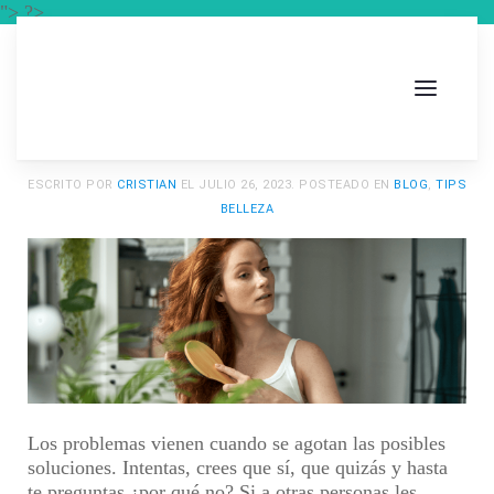
"> ?>
ESCRITO POR
CRISTIAN
EL
JULIO 26, 2023
. POSTEADO EN
BLOG
,
TIPS
BELLEZA
Los problemas vienen cuando se agotan las posibles
soluciones. Intentas, crees que sí, que quizás y hasta
te preguntas ¿por qué no? Si a otras personas les