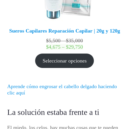
Sueros Capilares Reparación Capilar | 20g y 120g
Rango
$
5,500
–
$
35,000
de
Rango
$
4,675
–
$
29,750
precios:
de
desde
precios:
Seleccionar opciones
$5,500
desde
hasta
$4,675
$35,000
hasta
$29,750
Aprende cómo engrosar el cabello delgado haciendo
clic aquí
La solución estaba frente a ti
El miedo, los celos, hay muchas cosas que te pueden