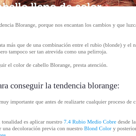
ndencia
Blorange
, porque nos encantan los cambios y que luz
rata más que de una combinación entre el rubio (blonde) y el n
pero tampoco ser tan atrevida como una pelirroja.
ir el color de cabello
Blorange
, presta atención.
ara conseguir la tendencia blorange:
y importante que antes de realizarte cualquier proceso de co
tonalidad es aplicar nuestro
7.4 Rubio Medio Cobre
desde la 
zar una decoloración previa con nuestro
Blond Color
y posterio
bre.