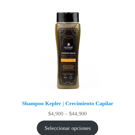
Shampoo Kepler | Crecimiento Capilar
Rango
$
4,900
–
$
44,900
de
precios:
Seleccionar opciones
desde