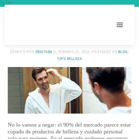
"> ?>
ESCRITO POR
CRISTIAN
EL
FEBRERO 21, 2023
. POSTEADO EN
BLOG
,
TIPS BELLEZA
No lo vamos a negar: el 90% del mercado parece estar
copado de productos de belleza y cuidado personal
solo para mujeres. En el mercado podemos encontrar