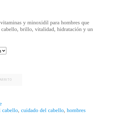
go
ios:
, vitaminas y minoxidil para hombres que
de
abello, brillo, vitalidad, hidratación y un
165
a
,165
ARRITO
e
l cabello
,
cuidado del cabello
,
hombres