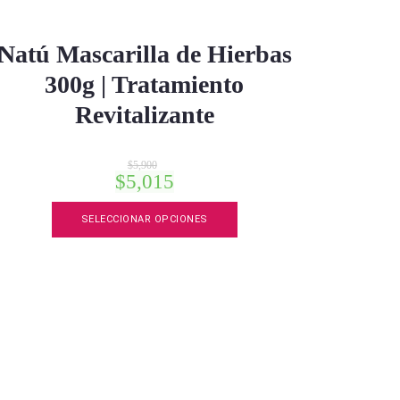
Natú Mascarilla de Hierbas
300g | Tratamiento
Revitalizante
$
5,900
$
5,015
Este
SELECCIONAR OPCIONES
producto
tiene
múltiples
variantes.
Las
opciones
se
pueden
elegir