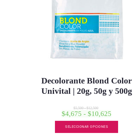
página
de
product
Decolorante Blond Color
Univital | 20g, 50g y 500g
Rango
$
5,500
-
$
12,500
de
Rango
$
4,675
-
$
10,625
precios:
de
desde
Este
precios:
$5,500
SELECCIONAR OPCIONES
product
hasta
desde
$12,500