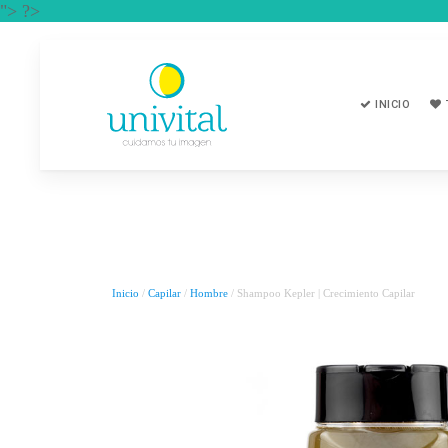
"> ?>
INICIO
Inicio
/
Capilar
/
Hombre
/ Shampoo Kepler | Crecimiento Capilar