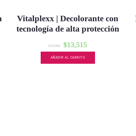
a
Vitalplexx | Decolorante con
tecnología de alta protección
$
13,515
$
15,900
AÑADIR AL CARRITO
o
s
s.
s