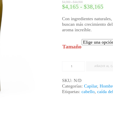
Rango
$
4,900
-
$
44,900
de
Ran
$
4,165
-
$
38,165
precios:
de
desde
prec
$4,900
Con ingredientes naturales
hasta
des
buscan más crecimiento del c
$44,900
$4,
aroma increíble.
hast
$38
Tamaño
Shampoo
AÑADIR AL C
Kepler
|
Crecimiento
SKU:
N/D
Capilar
Categorías:
Capilar
,
Hombr
cantidad
Etiquetas:
cabello
,
caída de