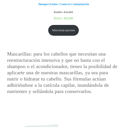
Shampoo Estelar | Contra la Contaminación
Rango
$
3,900
–
$
42,800
de
Rango
$
3,315
–
$
36,380
precios:
de
Seleccionar opciones
desde
precios:
$3,900
desde
hasta
$3,315
$42,800
hasta
Mascarillas:
para los cabellos que necesitan una
$36,380
reestructuración intensiva y que no basta con el
shampoo o el acondicionador, tienes la posibilidad de
aplicarte una de nuestras mascarillas, ya sea para
nutrir o hidratar tu cabello. Sus fórmulas actúan
adhiriéndose a la cutícula capilar, inundándola de
nutrientes y sellándola para conservarlos.