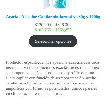
Acacia | Alisador Capilar sin formol x 280g y 1000g
Rango
$
120,900
–
$
316,300
de
Rango
$
102,765
–
$
268,855
precios:
de
desde
precios:
Seleccionar opciones
$120,900
desde
hasta
$102,765
$316,300
hasta
$268,855
Productos específicos:
nos apasiona adaptarnos a cada
necesidad y crear soluciones exactas. nuestro catálogo
se compone además de productos específicos como
suero capilar con función de termoprotección, aceite
capilar para humectar y dejar el cabello manejable,
ampolletas con fórmulas potenciadas, tónicos para el
crecimiento, entre muchos otros.