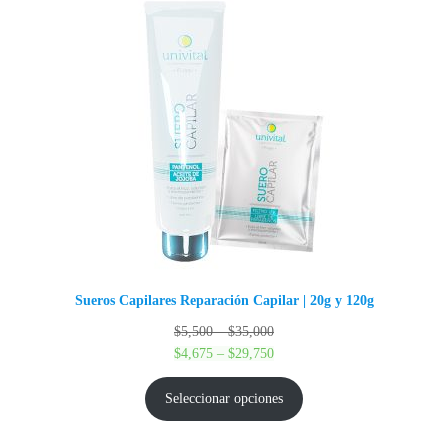
Sueros Capilares Reparación Capilar | 20g y 120g
Rango
$
5,500
–
$
35,000
de
Rango
$
4,675
–
$
29,750
precios:
de
desde
precios:
Seleccionar opciones
$5,500
desde
hasta
$4,675