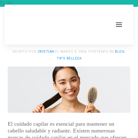
"> ?>
ESCRITO POR
CRISTIAN
EL
MARZO 4, 2024
. POSTEADO EN
BLOG
,
TIPS BELLEZA
El cuidado capilar es esencial para mantener un
cabello saludable y radiante. Existen numerosas
marcas de cuidado capilar en el mercado que ofrecen