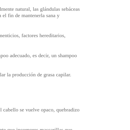
lmente natural, las glándulas sebáceas
n el fin de mantenerla sana y
enticios, factores hereditarios,
ampoo adecuado, es decir, un shampoo
ar la producción de grasa capilar.
el cabello se vuelve opaco, quebradizo
ante que incorpores mascarillas que