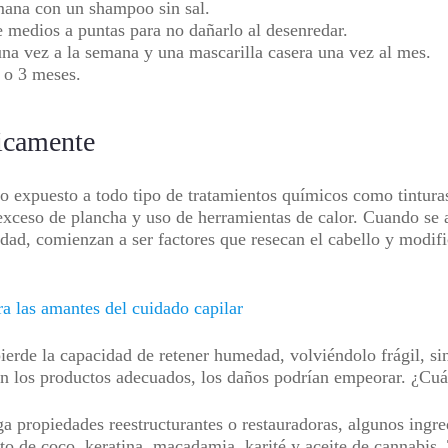
emana con un shampoo sin sal.
e medios a puntas para no dañarlo al desenredar.
una vez a la semana y una mascarilla casera una vez al mes.
 o 3 meses.
icamente
do expuesto a todo tipo de tratamientos químicos como tinturas
xceso de plancha y uso de herramientas de calor. Cuando se a
ad, comienzan a ser factores que resecan el cabello y modifica
ra las amantes del cuidado capilar
ierde la capacidad de retener humedad, volviéndolo frágil, sin
on los productos adecuados, los daños podrían empeorar. ¿Cuá
 propiedades reestructurantes o restauradoras, algunos ingre
cto de coco, keratina, macadamia, karité y aceite de cannabi