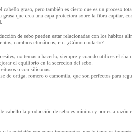
 cabello graso, pero también es cierto que es un proceso tota
 grasa que crea una capa protectora sobre la fibra capilar, co
d.
ducción de sebo pueden estar relacionadas con los hábitos alim
ntos, cambios climáticos, etc. ¿Cómo cuidarlo?
cesites, no temas a hacerlo, siempre y cuando utilices el sh
jorar el equilibrio en la secreción del sebo.
eitosos o con siliconas.
e de ortiga, romero o camomila, que son perfectos para regul
o de cabello la producción de sebo es mínima y por esta razón 
ón y la nutrición son super importantes, por lo tanto es import