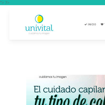
"> ?>
INICIO