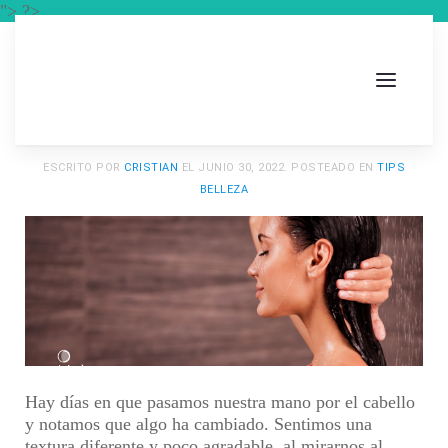
"> ?>
ESCRITO POR
CRISTIAN
EL
JUNIO 30, 2022
. POSTEADO EN
TIPS
BELLEZA
Hay días en que pasamos nuestra mano por el cabello
y notamos que algo ha cambiado. Sentimos una
textura diferente y poco agradable, al mirarnos al