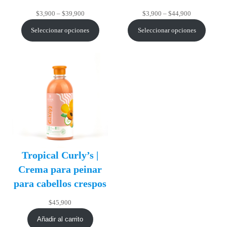
Rango
Rango
$
3,900
–
$
39,900
$
3,900
–
$
44,900
de
de
Seleccionar opciones
Seleccionar opciones
precios:
precios:
desde
desde
$3,900
$3,900
hasta
hasta
$39,900
$44,900
Tropical Curly’s |
Crema para peinar
para cabellos crespos
$
45,900
Añadir al carrito