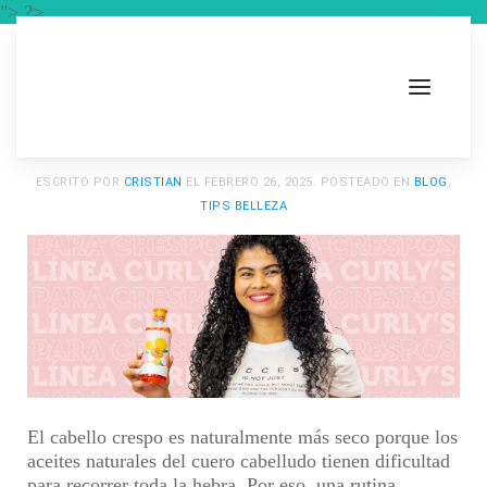
"> ?>
ESCRITO POR
CRISTIAN
EL
FEBRERO 26, 2025
. POSTEADO EN
BLOG
,
TIPS BELLEZA
El cabello crespo es naturalmente más seco porque los
aceites naturales del cuero cabelludo tienen dificultad
para recorrer toda la hebra. Por eso, una rutina