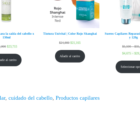
ara la caída del cabello x
Tintura Univital | Color Rojo Shanghai
Sueros Capilares Reparaci
130ml
y 120g
$
24,900
$
21,165
7,900
$
23,715
$
5,500
–
$
35
$
4,675
–
$
29
Añadir al carrito
dir al carrito
Seleccionar opc
lar
,
cuidado del cabello
,
Productos capilares