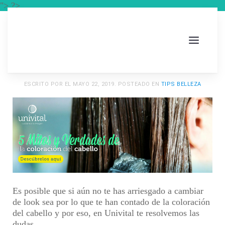
"> ?>
ESCRITO POR
EL
MAYO 22, 2019
. POSTEADO EN
TIPS BELLEZA
Es posible que si aún no te has arriesgado a cambiar
de look sea por lo que te han contado de la
coloración
del cabello
y por eso, en
Univital
te resolvemos las
dudas.