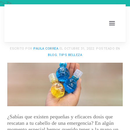
"> ?>
ESCRITO POR
PAULA CORREA
EL
OCTUBRE 31, 2022
. POSTEADO EN
BLOG
,
TIPS BELLEZA
¿Sabías que existen pequeñas y eficaces dosis que
rescatan a tu cabello de una emergencia? En algún
momento especial hemos querido tener a la mano un