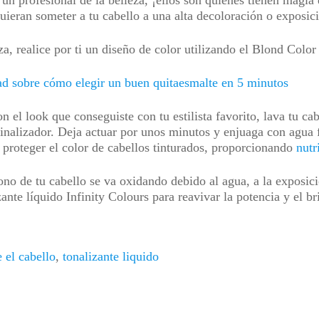
un profesional de la belleza, ¡ellos son quienes tienen magia 
quieran someter a tu cabello a una alta decoloración o exposi
za, realice por ti un diseño de color utilizando el Blond Color
ad sobre cómo elegir un buen quitaesmalte en 5 minutos
el look que conseguiste con tu estilista favorito, lava tu ca
nalizador. Deja actuar por unos minutos y enjuaga con agua f
 y proteger el color de cabellos tinturados, proporcionando
nutr
no de tu cabello se va oxidando debido al agua, a la exposici
zante líquido Infinity Colours para reavivar la potencia y el 
 el cabello
,
tonalizante liquido