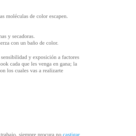
las moléculas de color escapen.
chas y secadoras.
uerza con un baño de color.
 sensibilidad y exposición a factores
look cada que les venga en gana; la
n los cuales vas a realizarte
 trabajo, siempre procura no
castigar