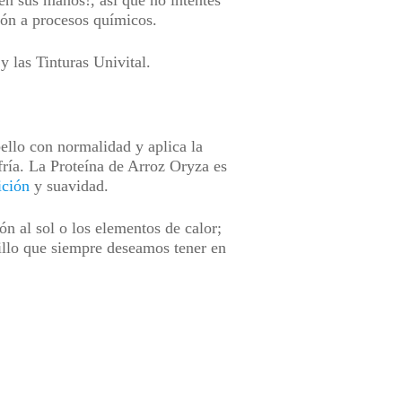
en sus manos!, así que no intentes
ción a procesos químicos.
 y las Tinturas Univital.
bello con normalidad y aplica la
ría. La Proteína de Arroz Oryza es
ición
y suavidad.
ón al sol o los elementos de calor;
brillo que siempre deseamos tener en