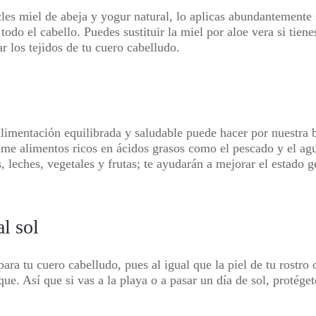
es miel de abeja y yogur natural, lo aplicas abundantemente s
odo el cabello. Puedes sustituir la miel por aloe vera si tiene
ar los tejidos de tu cuero cabelludo.
imentación equilibrada y saludable puede hacer por nuestra b
me alimentos ricos en ácidos grasos como el pescado y el agua
leches, vegetales y frutas; te ayudarán a mejorar el estado gene
l sol
ara tu cuero cabelludo, pues al igual que la piel de tu rostro
que. Así que si vas a la playa o a pasar un día de sol, protége