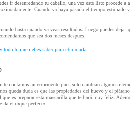
es ir desenredando tu cabello, una vez esté listo procede a ap
aproximadamente. Cuando ya haya pasado el tiempo estimado va
 cuando hasta cuando ya veas resultados. Luego puedes dejar q
recomendamos que sea dos meses después.
y todo lo que debes saber para eliminarla
lo
que te contamos anteriormente pues solo cambian algunos elem
 nos queda duda es que las propiedades del huevo y el plátano s
il que es preparar esta mascarilla que te hará muy feliz. Ademá
e da el toque perfecto.