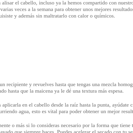
 alisar el cabello, incluso ya la hemos compartido con nuestr
varias veces a la semana para obtener unos mejores resultados,
uisiste y además sin maltratarlo con calor o químicos.
n un recipiente y revuelves hasta que tengas una mezcla homo
endo hasta que la maicena ya le dé una textura más espesa.
s aplicarla en el cabello desde la raíz hasta la punta, ayúdate
urriendo agua, esto es vital para poder obtener un mejor resu
nte o más si lo consideras necesario por la forma que tiene 
 lavado que siempre haces. Puedes acelerar el secado con tu s