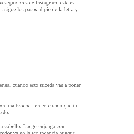
os seguidores de Instagram, esta es
 sigue los pasos al pie de la letra y
génea, cuando esto suceda vas a poner
 con una brocha ten en cuenta que tu
ltado.
tu cabello. Luego enjuaga con
ecador valga la redundancia aunque