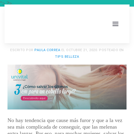
"> ?>
ESCRITO POR
PAULA CORREA
EL
OCTUBRE 21, 2020
. POSTEADO EN
TIPS BELLEZA
No hay tendencia que cause más furor y que a la vez
sea más complicada de conseguir, que las melenas
extra largas. Por eso, para muchas mujeres, salvar los