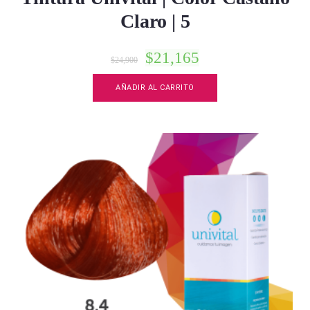
Claro | 5
$
21,165
$
24,900
AÑADIR AL CARRITO