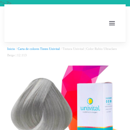
"> ?>
Inicio
/
Carta de colores Tintes Univital
/ Tintura Univital | Color Rubio Ultraclaro
Beige | 12.113