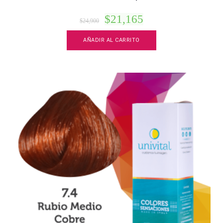
$
21,165
$
24,900
AÑADIR AL CARRITO