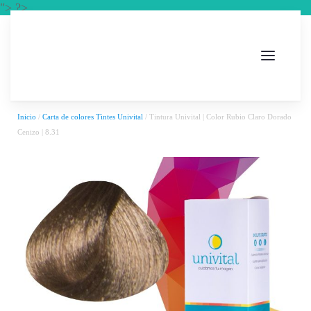
"> ?>
Inicio
/
Carta de colores Tintes Univital
/ Tintura Univital | Color Rubio Claro Dorado
Cenizo | 8.31