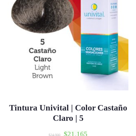
Tintura Univital | Color Castaño
Claro | 5
$
21,165
$
24,900