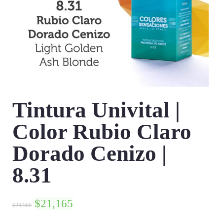
Tintura Univital |
Color Rubio Claro
Dorado Cenizo |
8.31
$
21,165
$
24,900