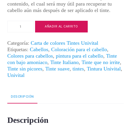
contenido, el cual será muy útil para
recuperar tu
cabello aún más después de ser aplicado el tinte
.
Tintura
AÑADIR AL CARRITO
Univital
|
Color
Categoría:
Carta de colores Tintes Univital
Rubio
Etiquetas:
Cabellos
,
Coloración para el cabello
,
Claro
Colores para cabellos
,
pintura para el cabello
,
Tinte
Dorado
con bajo amoniaco
,
Tinte Italiano
,
Tinte que no irrite
,
Cenizo
Tinte sin picores
,
Tinte suave
,
tintes
,
Tintura Univital
,
|
Univital
8.31
cantidad
DESCRIPCIÓN
Descripción