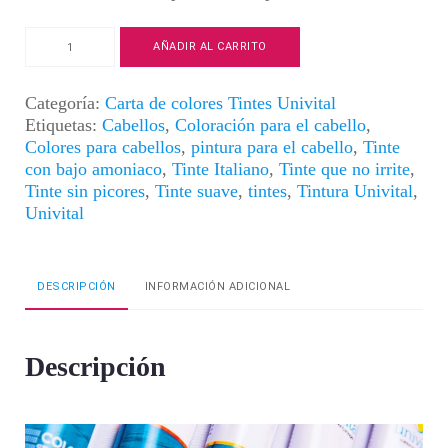
Tintura
AÑADIR AL CARRITO
Univital
|
Color
Categoría:
Carta de colores Tintes Univital
Rubio
Etiquetas:
Cabellos
,
Coloración para el cabello
,
Oscuro
Colores para cabellos
,
pintura para el cabello
,
Tinte
Cenizo
con bajo amoniaco
,
Tinte Italiano
,
Tinte que no irrite
,
|
Tinte sin picores
,
Tinte suave
,
tintes
,
Tintura Univital
,
6.1
Univital
cantidad
DESCRIPCIÓN
INFORMACIÓN ADICIONAL
Descripción