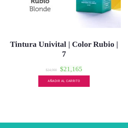
Tintura Univital | Color Rubio |
7
$
21,165
$
24,900
AÑADIR AL CARRITO