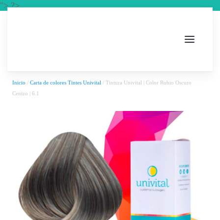
"> ?>
Inicio
/
Carta de colores Tintes Univital
/ Tintura Univital | Color Rubio Oscuro
Cenizo | 6.1