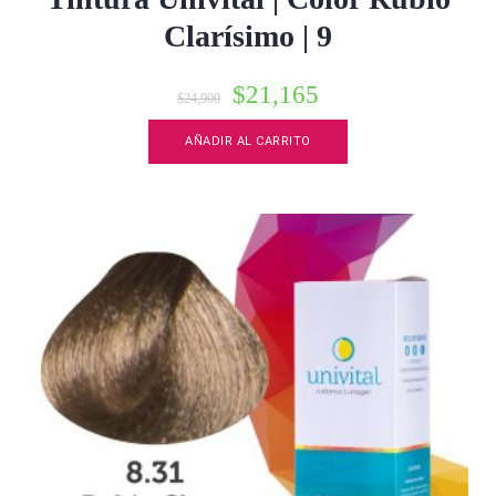
Clarísimo | 9
$
21,165
$
24,900
AÑADIR AL CARRITO