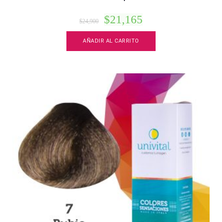
$
21,165
$
24,900
AÑADIR AL CARRITO