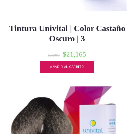
Tintura Univital | Color Castaño
Oscuro | 3
$
21,165
$
24,900
AÑADIR AL CARRITO