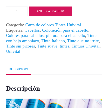
Tintura
AÑADIR AL CARRITO
Univital
|
Color
Categoría:
Carta de colores Tintes Univital
Rubio
Etiquetas:
Cabellos
,
Coloración para el cabello
,
Medio
Colores para cabellos
,
pintura para el cabello
,
Tinte
Intenso
con bajo amoniaco
,
Tinte Italiano
,
Tinte que no irrite
,
|
Tinte sin picores
,
Tinte suave
,
tintes
,
Tintura Univital
,
7.0
Univital
cantidad
DESCRIPCIÓN
Descripción