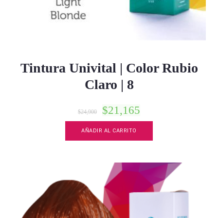
Tintura Univital | Color Rubio
Claro | 8
$
21,165
$
24,900
AÑADIR AL CARRITO