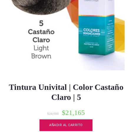
Tintura Univital | Color Castaño
Claro | 5
$
21,165
$
24,900
AÑADIR AL CARRITO