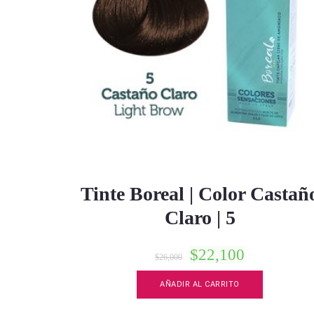
Tinte Boreal | Color Castañ
Claro | 5
$
22,100
$
26,000
AÑADIR AL CARRITO