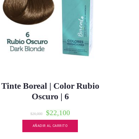
Tinte Boreal | Color Rubio
Oscuro | 6
$
22,100
$
26,000
AÑADIR AL CARRITO