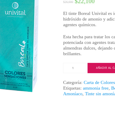
$
22,100
$
26,000
El tinte Boreal Univital es 
hidróxido de amonio y adici
agentes químicos.
Esta hecha para tratar los 
potenciada con agentes trata
almendras dulces, dejando 
brillantes.
Tinte
AÑADIR AL C
Boreal
|
Color
Categoría:
Carta de Colores
Negro
Etiquetas:
ammonia free
,
B
Azul
Amoníaco
,
Tinte sin amoní
|
1.10
cantidad