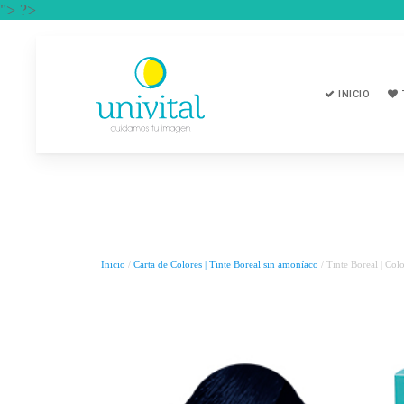
"> ?>
INICIO
Inicio
/
Carta de Colores | Tinte Boreal sin amoníaco
/ Tinte Boreal | Col