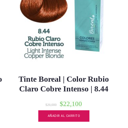
o
Tinte Boreal | Color Rubio
Claro Cobre Intenso | 8.44
$
22,100
$
26,000
AÑADIR AL CARRITO