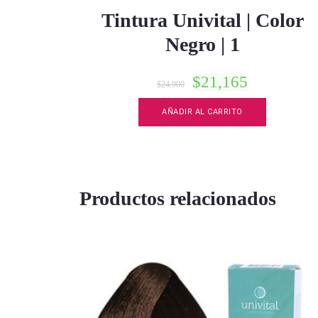
Tintura Univital | Color
Negro | 1
$
21,165
$
24,900
AÑADIR AL CARRITO
Productos relacionados