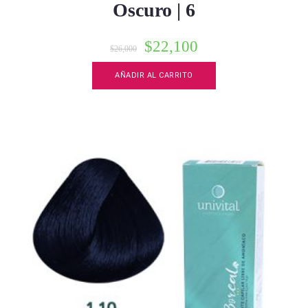
Oscuro | 6
$
22,100
$
26,000
AÑADIR AL CARRITO