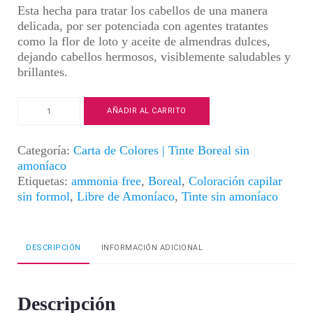
Esta hecha para tratar los cabellos de una manera
delicada, por ser potenciada con agentes tratantes
como la flor de loto y aceite de almendras dulces,
dejando cabellos hermosos, visiblemente saludables y
brillantes.
Tinte
AÑADIR AL CARRITO
Boreal
|
Color
Categoría:
Carta de Colores | Tinte Boreal sin
Negro
amoníaco
|
Etiquetas:
ammonia free
,
Boreal
,
Coloración capilar
1
sin formol
,
Libre de Amoníaco
,
Tinte sin amoníaco
cantidad
DESCRIPCIÓN
INFORMACIÓN ADICIONAL
Descripción