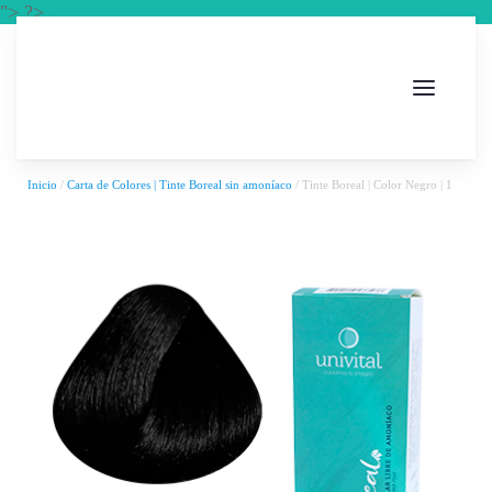
"> ?>
Inicio
/
Carta de Colores | Tinte Boreal sin amoníaco
/ Tinte Boreal | Color Negro | 1