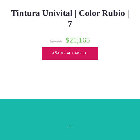
Tintura Univital | Color Rubio |
7
$
21,165
$
24,900
AÑADIR AL CARRITO