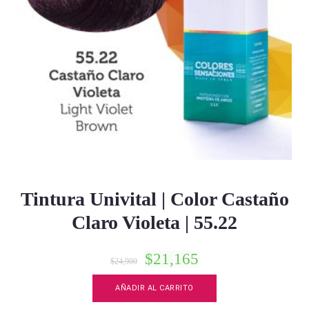
Tintura Univital | Color Castaño
Claro Violeta | 55.22
$
21,165
$
24,900
AÑADIR AL CARRITO