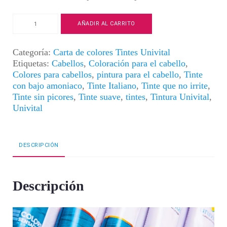
Tintura
AÑADIR AL CARRITO
Univital
|
Color
Categoría:
Carta de colores Tintes Univital
Rubio
Etiquetas:
Cabellos
,
Coloración para el cabello
,
Oscuro
Colores para cabellos
,
pintura para el cabello
,
Tinte
Violeta
con bajo amoniaco
,
Tinte Italiano
,
Tinte que no irrite
,
|
Tinte sin picores
,
Tinte suave
,
tintes
,
Tintura Univital
,
6.22
Univital
cantidad
DESCRIPCIÓN
Descripción