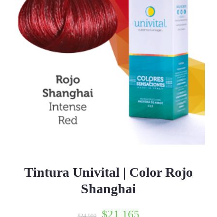
Tintura Univital | Color Rojo
Shanghai
$
21,165
$
24,900