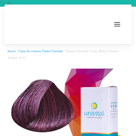
"> ?>
Inicio
/
Carta de colores Tintes Univital
/ Tintura Univital | Color Rubio Oscuro
Violeta | 6.22