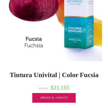
Tintura Univital | Color Fucsia
$
21,165
$
24,900
AÑADIR AL CARRITO