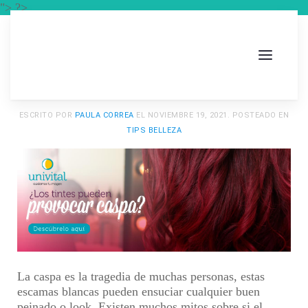
"> ?>
ESCRITO POR
PAULA CORREA
EL
NOVIEMBRE 19, 2021
. POSTEADO EN
TIPS BELLEZA
La caspa es la tragedia de muchas personas, estas
escamas blancas pueden ensuciar cualquier buen
peinado o look. Existen muchos mitos sobre si el