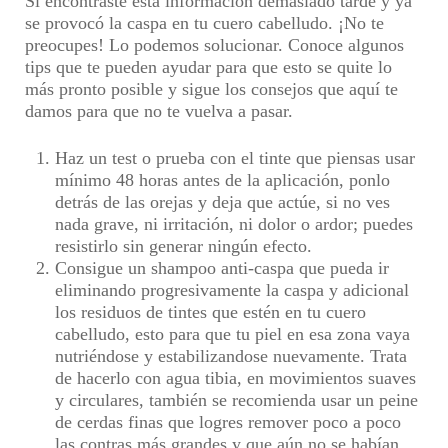
Si encontraste esta información demasiado tarde y ya
se provocó la caspa en tu cuero cabelludo. ¡No te
preocupes! Lo podemos solucionar. Conoce algunos
tips que te pueden ayudar para que esto se quite lo
más pronto posible y sigue los consejos que aquí te
damos para que no te vuelva a pasar.
Haz un test o prueba con el tinte que piensas usar
mínimo 48 horas antes de la aplicación, ponlo
detrás de las orejas y deja que actúe, si no ves
nada grave, ni irritación, ni dolor o ardor; puedes
resistirlo sin generar ningún efecto.
Consigue un shampoo anti-caspa que pueda ir
eliminando progresivamente la caspa y adicional
los residuos de tintes que estén en tu cuero
cabelludo, esto para que tu piel en esa zona vaya
nutriéndose y estabilizandose nuevamente. Trata
de hacerlo con agua tibia, en movimientos suaves
y circulares, también se recomienda usar un peine
de cerdas finas que logres remover poco a poco
las contras más grandes y que aún no se habían