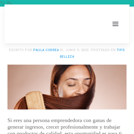
"> ?>
ESCRITO POR
PAULA CORREA
EL
JUNIO 9, 2025
. POSTEADO EN
TIPS
BELLEZA
Si eres una persona emprendedora con ganas de
generar ingresos, crecer profesionalmente y trabajar
con productos de calidad, esta oportunidad es para ti.