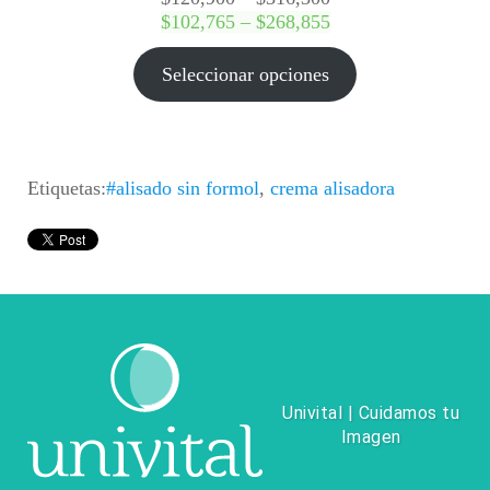
de
Rango
$
102,765
–
$
268,855
precios:
de
desde
precios:
Seleccionar opciones
$120,900
desde
hasta
$102,765
$316,300
hasta
$268,855
Etiquetas:
#alisado sin formol
,
crema alisadora
Univital | Cuidamos tu
Imagen