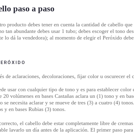
ello paso a paso
stro producto
debes tener en cuenta la cantidad de cabello que 
y no tan abundante debes usar 1 tubo
; debes escoger el tono de
 te lo dá la vendedora); al momento de elegir el Peróxido debe
PERÓXIDO
és de aclaraciones, decoloraciones, fijar color u oscurecer el
de usar con cualquier tipo de tono y es para establecer color 
 20 volúmenes en bases Castañas aclara un (1) tono y en base
 se necesita aclarar y se mueve de tres (3) a cuatro (4) tono
os y en bases Rubias (3) tonos.
correcto,
el cabello debe estar completamente libre de cremas
le lavarlo un día antes de la aplicación
. El primer paso para