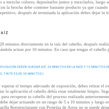
as a mezclar colores; depositarlos juntos y mezclarlos, luego 
con la brocha debe contener bastante producto ya que cuando s
repetitivo, después de
terminada la aplicación debes dejar la t
RAÍZ
20 minutos directamente en la raíz del cabello
, después realiz
jándola actuar por
10 minutos
. En caso que tengas el cabello p
APLICACIÓN DEBEN QUEDAR ASÍ: 20 MINUTOS EN LA RAÍZ Y 10 MINUTOS 
L TINTE ES DE 30 MINUTOS.)
y esperar el tiempo adecuado de exposición, debes retirar el 
iar la aplicación el cabello debía estar totalmente limpio. Se
para recuperar tu cabello del proceso realizado anteriormente 
 debe dejar actuando en un rango de 5 a 10 minutos y luego enj
arilla Reestructurante con
Proteína de Arroz no se puede deja