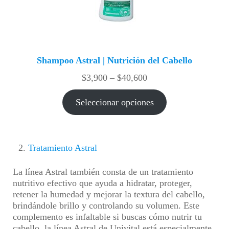
Shampoo Astral | Nutrición del Cabello
Rango
$
3,900
–
$
40,600
de
precios:
Seleccionar opciones
desde
$3,900
hasta
$40,600
Tratamiento Astral
La línea Astral también consta de un tratamiento
nutritivo efectivo que ayuda a hidratar, proteger,
retener la humedad y mejorar la textura del cabello,
brindándole brillo y controlando su volumen. Este
complemento es infaltable si buscas cómo nutrir tu
cabello, la línea Astral de Univital está especialmente