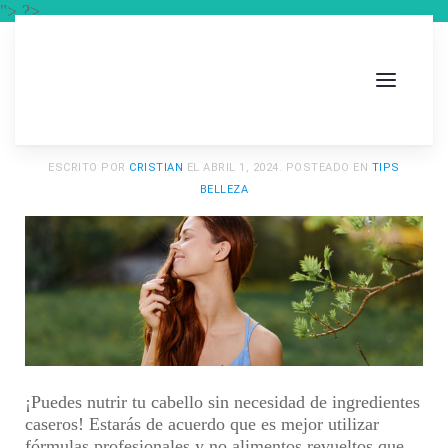
"> ?>
ESCRITO POR
CRISTIAN
EL
ABRIL 1, 2024
. POSTEADO EN
TIPS
BELLEZA
¡Puedes nutrir tu cabello sin necesidad de ingredientes
caseros! Estarás de acuerdo que es mejor utilizar
fórmulas profesionales y no alimentos revueltos que,