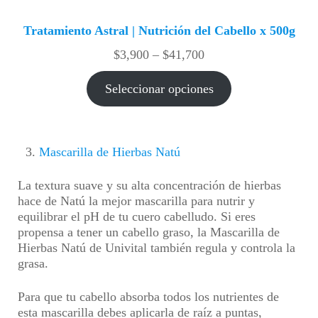
Tratamiento Astral | Nutrición del Cabello x 500g
Rango
$
3,900
–
$
41,700
de
precios:
Seleccionar opciones
desde
$3,900
hasta
$41,700
Mascarilla de Hierbas Natú
La textura suave y su alta concentración de hierbas
hace de Natú la mejor mascarilla para nutrir y
equilibrar el pH de tu cuero cabelludo. Si eres
propensa a tener un cabello graso, la Mascarilla de
Hierbas Natú de Univital también regula y controla la
grasa.
Para que tu cabello absorba todos los nutrientes de
esta mascarilla debes aplicarla de raíz a puntas,