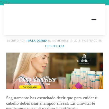
"> ?>
ESCRITO POR
PAULA CORREA
EL
NOVIEMBRE 19, 2018
. POSTEADO EN
TIPS BELLEZA
Seguramente has escuchado decir que para cuidar tu
cabello debes usar
shampoo sin sal
. En
Univital
te
explicamos por qué y cómo identificarlo.