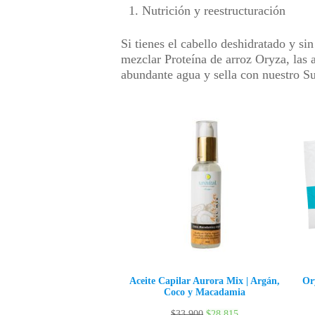
Nutrición y reestructuración
Si tienes el cabello deshidratado y s
mezclar Proteína de arroz Oryza, las
abundante agua y sella con nuestro Su
Aceite Capilar Aurora Mix | Argán,
Ory
Coco y Macadamia
$
33,900
$
28,815