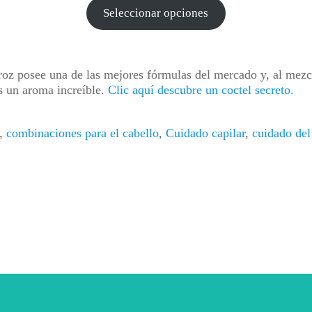
:
Seleccionar opciones
0
0
roz posee una de las mejores fórmulas del mercado y, al mez
ás un aroma increíble.
Clic aquí descubre un coctel secreto.
,
combinaciones para el cabello
,
Cuidado capilar
,
cuidado del