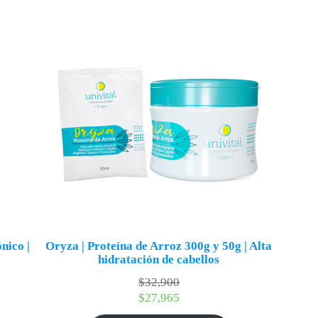
nico |
Oryza | Proteína de Arroz 300g y 50g | Alta
hidratación de cabellos
$
32,900
$
27,965
: