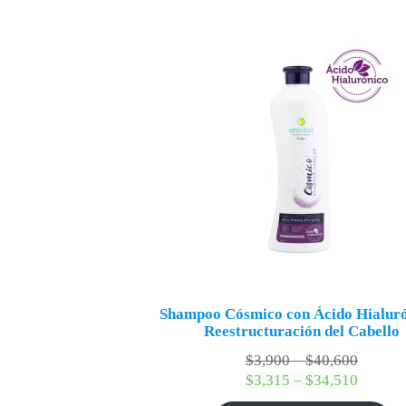
Shampoo Cósmico con Ácido Hialuró
Reestructuración del Cabello
Rango
$
3,900
–
$
40,600
de
Rango
$
3,315
–
$
34,510
precios
de