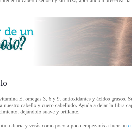
tener tu cabello sedoso y sin frizz, aportando a preservar la i
llo
itamina E, omegas 3, 6 y 9, antioxidantes y ácidos grasos. Su
a nuestro cabello y cuero cabelludo. Ayuda a dejar la fibra ca
cimiento, dejándolo suave y brillante.
rutina diaria y verás como poco a poco empezarás a lucir un
c