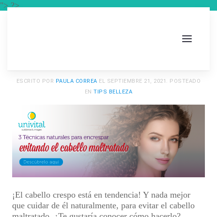
"> ?>
ESCRITO POR
PAULA CORREA
EL
SEPTIEMBRE 21, 2021
. POSTEADO
EN
TIPS BELLEZA
¡El cabello crespo está en tendencia! Y nada mejor
que cuidar de él naturalmente, para evitar el cabello
maltratado. ¿Te gustaría conocer cómo hacerlo?