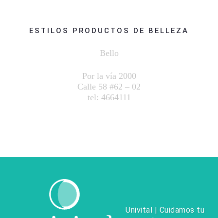
ESTILOS PRODUCTOS DE BELLEZA
Bello
Por la vía 2000
Calle 58 #62 – 02
te
l: 4
664111
Univital | Cuidamos tu