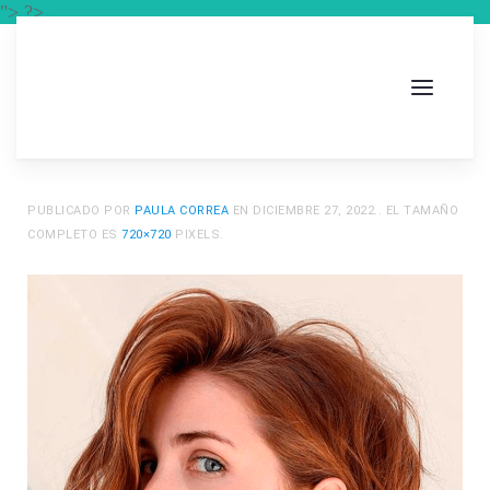
"> ?>
PUBLICADO POR
PAULA CORREA
EN
DICIEMBRE 27, 2022
.. EL TAMAÑO
COMPLETO ES
720×720
PIXELS.