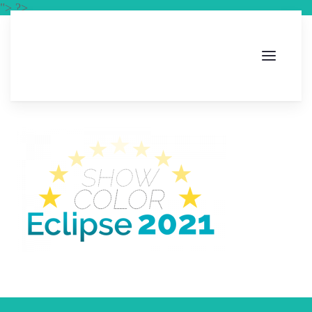
"> ?>