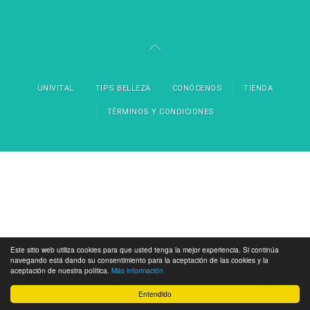
UNIVITAL
TIPS BELLEZA
CONÓCENOS
TIENDA
TÉRMINOS Y CONDICIONES
Este sitio web utiliza cookies para que usted tenga la mejor experiencia. Si continúa
navegando está dando su consentimiento para la aceptación de las cookies y la
aceptación de nuestra política.
Más información
Entendido