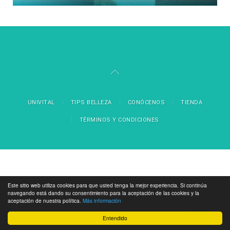
UNIVITAL
TIPS BELLEZA
CONÓCENOS
TIENDA
TÉRMINOS Y CONDICIONES
Este sitio web utiliza cookies para que usted tenga la mejor experiencia. Si continúa
navegando está dando su consentimiento para la aceptación de las cookies y la
aceptación de nuestra política.
Más información
Entendido