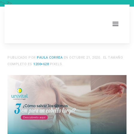
"> ?>
PUBLICADO POR
PAULA CORREA
EN
OCTUBRE 21, 2020
.. EL TAMAÑO
COMPLETO ES
1200×628
PIXELS.