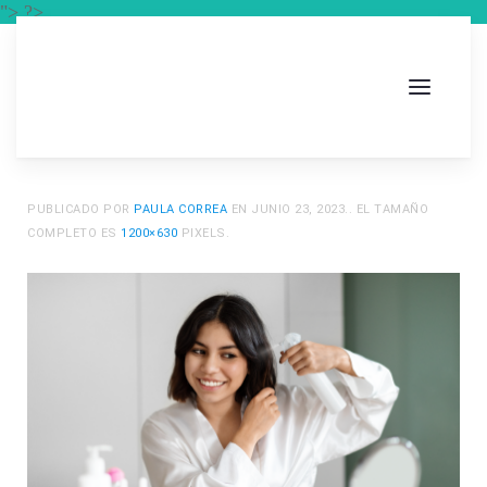
"> ?>
PUBLICADO POR
PAULA CORREA
EN
JUNIO 23, 2023
.. EL TAMAÑO
COMPLETO ES
1200×630
PIXELS.