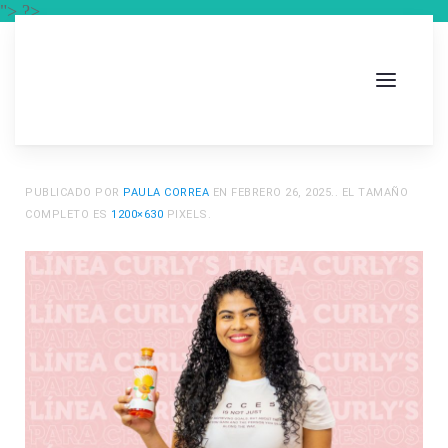
"> ?>
PUBLICADO POR
PAULA CORREA
EN
FEBRERO 26, 2025
.. EL TAMAÑO
COMPLETO ES
1200×630
PIXELS.