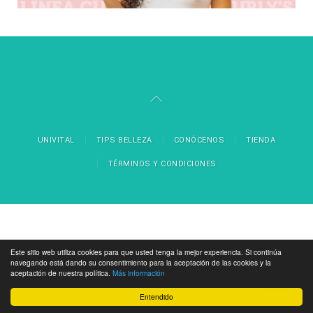
UNIVITAL
TIPS BELLEZA
CONÓCENOS
TIENDA
TÉRMINOS Y CONDICIONES
Este sitio web utiliza cookies para que usted tenga la mejor experiencia. Si continúa
navegando está dando su consentimiento para la aceptación de las cookies y la
aceptación de nuestra política.
Más información
Entendido