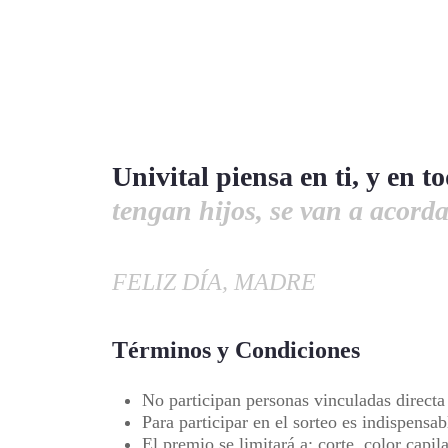
Univital piensa en ti, y en
tengan hijos, se van a acord
FELIZ DÍA, MADRE
Términos y Condiciones
No participan personas vinculadas directa
Para participar en el sorteo es indispensa
El premio se limitará a: corte, color capil