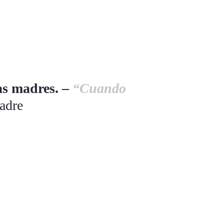
sas madres. –
“Cuando
adre