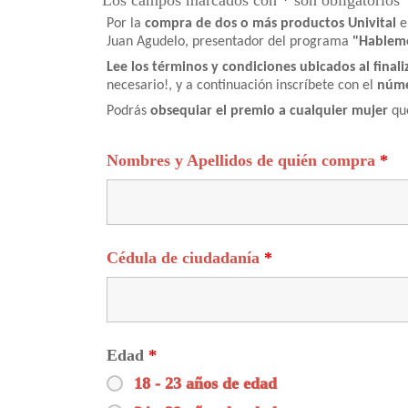
Los campos marcados con
*
son obligatorios
Por la
compra de dos o más productos Univital
e
Juan Agudelo, presentador del programa
"Hablem
Lee los términos y condiciones ubicados al final
necesario!, y a continuación inscríbete con el
núme
Podrás
obsequiar el premio a cualquier mujer
que
Nombres y Apellidos de quién compra
*
Cédula de ciudadanía
*
Edad
*
18 - 23 años de edad