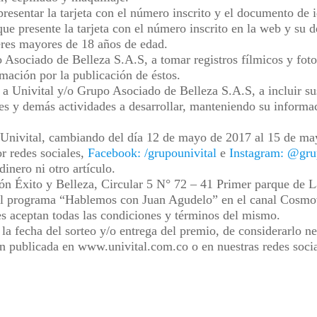
resentar la tarjeta con el número inscrito y el documento de 
que presente la tarjeta con el número inscrito en la web y su
eres mayores de 18 años de edad.
 Asociado de Belleza S.A.S, a tomar registros fílmicos y foto
mación por la publicación de éstos.
a a Univital y/o Grupo Asociado de Belleza S.A.S, a incluir su
es y demás actividades a desarrollar, manteniendo su informa
de Univital, cambiando del día 12 de mayo de 2017 al
15 de ma
r redes sociales,
Facebook: /grupounivital
e
Instagram: @gru
inero ni otro artículo.
lón Éxito y Belleza, Circular 5 N° 72 – 41 Primer parque de L
del programa “Hablemos con Juan Agudelo” en el canal Cosmo
ntes aceptan todas las condiciones y términos del mismo.
 la fecha del sorteo y/o entrega del premio, de considerarlo n
an publicada en www.univital.com.co o en nuestras redes soci