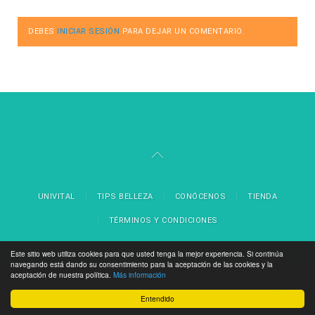
DEBES
INICIAR SESIÓN
PARA DEJAR UN COMENTARIO.
UNIVITAL
TIPS BELLEZA
CONÓCENOS
TIENDA
TÉRMINOS Y CONDICIONES
Este sitio web utiliza cookies para que usted tenga la mejor experiencia. Si continúa
navegando está dando su consentimiento para la aceptación de las cookies y la
aceptación de nuestra política.
Más información
Entendido