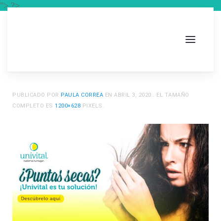
"> ?>
PUBLICADO POR
PAULA CORREA
EN
ABRIL 3, 2020
.. EL TAMAÑO
COMPLETO ES
1200×628
PIXELS.