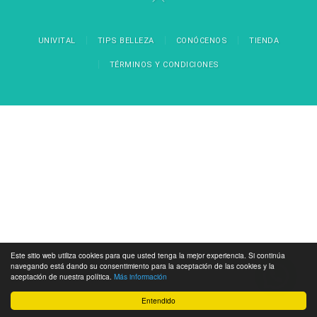
UNIVITAL
TIPS BELLEZA
CONÓCENOS
TIENDA
TÉRMINOS Y CONDICIONES
Este sitio web utiliza cookies para que usted tenga la mejor experiencia. Si continúa
navegando está dando su consentimiento para la aceptación de las cookies y la
aceptación de nuestra política.
Más información
Entendido