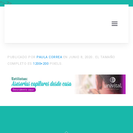
"> ?>
PUBLICADO POR
PAULA CORREA
EN
JUNIO 8, 2020
.. EL TAMAÑO
COMPLETO ES
1200×200
PIXELS.