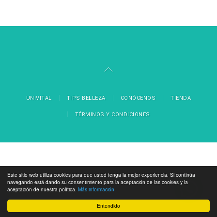
UNIVITAL
TIPS BELLEZA
CONÓCENOS
TIENDA
TÉRMINOS Y CONDICIONES
Este sitio web utiliza cookies para que usted tenga la mejor experiencia. Si continúa
navegando está dando su consentimiento para la aceptación de las cookies y la
aceptación de nuestra política.
Más información
Entendido