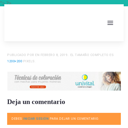
"> ?>
PUBLICADO POR
EN
FEBRERO 8, 2019
.. EL TAMAÑO COMPLETO ES
1200×200
PIXELS.
Deja un comentario
DEBES
INICIAR SESIÓN
PARA DEJAR UN COMENTARIO.