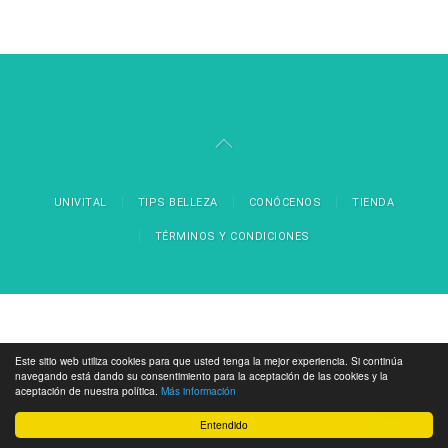
UNIVITAL
TIPS BELLEZA
CONÓCENOS
TIENDA
TÉRMINOS Y CONDICIONES
Este sitio web utiliza cookies para que usted tenga la mejor experiencia. Si continúa
navegando está dando su consentimiento para la aceptación de las cookies y la
aceptación de nuestra política.
Más información
Entendido