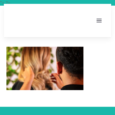
"> ?>