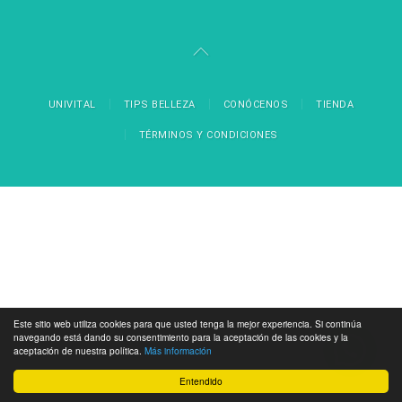
UNIVITAL
TIPS BELLEZA
CONÓCENOS
TIENDA
TÉRMINOS Y CONDICIONES
Este sitio web utiliza cookies para que usted tenga la mejor experiencia. Si continúa
navegando está dando su consentimiento para la aceptación de las cookies y la
aceptación de nuestra política.
Más información
Entendido