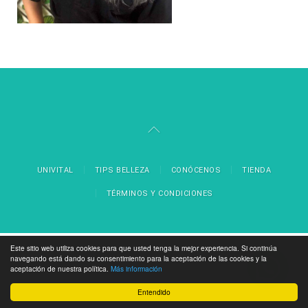
UNIVITAL
TIPS BELLEZA
CONÓCENOS
TIENDA
TÉRMINOS Y CONDICIONES
Este sitio web utiliza cookies para que usted tenga la mejor experiencia. Si continúa
navegando está dando su consentimiento para la aceptación de las cookies y la
aceptación de nuestra política.
Más información
Entendido