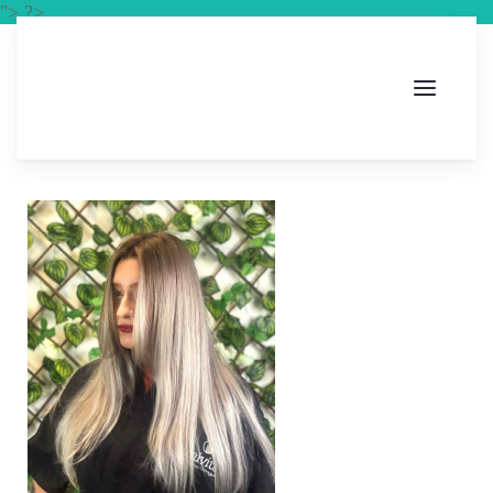
"> ?>