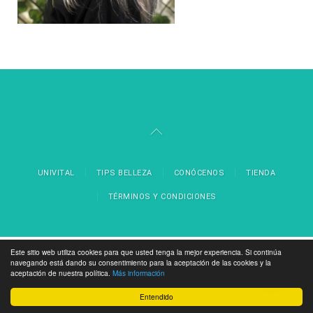
UNIVITAL
TIPS BELLEZA
CONÓCENOS
TIENDA
TÉRMINOS Y CONDICIONES
Este sitio web utiliza cookies para que usted tenga la mejor experiencia. Si continúa
navegando está dando su consentimiento para la aceptación de las cookies y la
aceptación de nuestra política.
Más información
Entendido