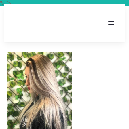
"> ?>