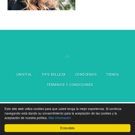
UNIVITAL
TIPS BELLEZA
CONÓCENOS
TIENDA
TÉRMINOS Y CONDICIONES
Este sitio web utiliza cookies para que usted tenga la mejor experiencia. Si continúa
navegando está dando su consentimiento para la aceptación de las cookies y la
aceptación de nuestra política.
Más información
Entendido