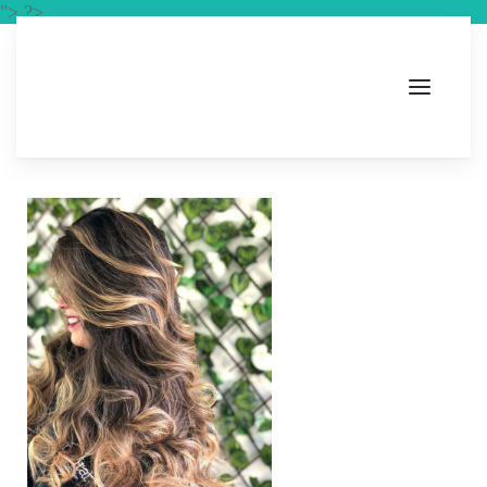
"> ?>